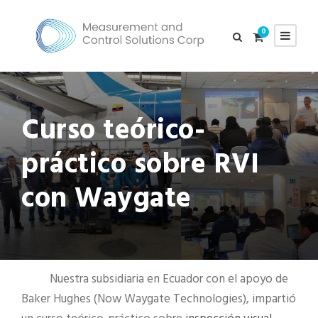
0
Curso teórico-
práctico sobre RVI
con Waygate
Nuestra subsidiaria en Ecuador con el apoyo de
Baker Hughes (Now Waygate Technologies), impartió